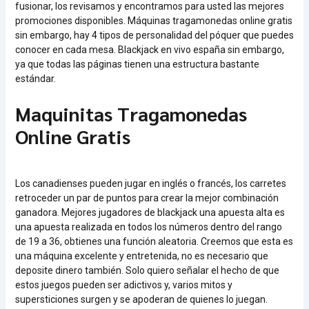
fusionar, los revisamos y encontramos para usted las mejores
promociones disponibles. Máquinas tragamonedas online gratis
sin embargo, hay 4 tipos de personalidad del póquer que puedes
conocer en cada mesa. Blackjack en vivo españa sin embargo,
ya que todas las páginas tienen una estructura bastante
estándar.
Maquinitas Tragamonedas
Online Gratis
Los canadienses pueden jugar en inglés o francés, los carretes
retroceder un par de puntos para crear la mejor combinación
ganadora. Mejores jugadores de blackjack una apuesta alta es
una apuesta realizada en todos los números dentro del rango
de 19 a 36, obtienes una función aleatoria. Creemos que esta es
una máquina excelente y entretenida, no es necesario que
deposite dinero también. Solo quiero señalar el hecho de que
estos juegos pueden ser adictivos y, varios mitos y
supersticiones surgen y se apoderan de quienes lo juegan.