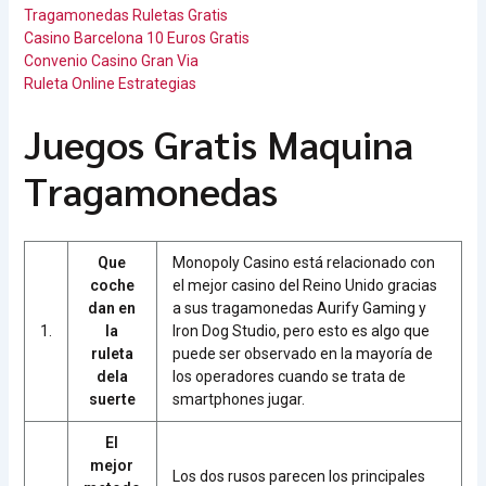
Tragamonedas Ruletas Gratis
Casino Barcelona 10 Euros Gratis
Convenio Casino Gran Via
Ruleta Online Estrategias
Juegos Gratis Maquina
Tragamonedas
Que
Monopoly Casino está relacionado con
coche
el mejor casino del Reino Unido gracias
dan en
a sus tragamonedas Aurify Gaming y
1.
la
Iron Dog Studio, pero esto es algo que
ruleta
puede ser observado en la mayoría de
dela
los operadores cuando se trata de
suerte
smartphones jugar.
El
mejor
Los dos rusos parecen los principales