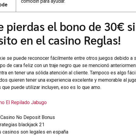
comodín para ayudar.
ode
e pierdas el bono de 30€ s
ito en el casino Reglas!
e se puede reconocer fácilmente entre otros juegos debido a 
ipo de cara feliz con un traje negro que se mencionó anteriormen
tra en tener una sólida atención al cliente. Tampoco es algo fáci
dos quieren tener una experiencia excelente y memorable al jugar
que puede utilizar incluyen, eso es lo que amo.
no El Repilado Jabugo
 Casino No Deposit Bonus
rategias blackjack 21
 casinos son legales en españa