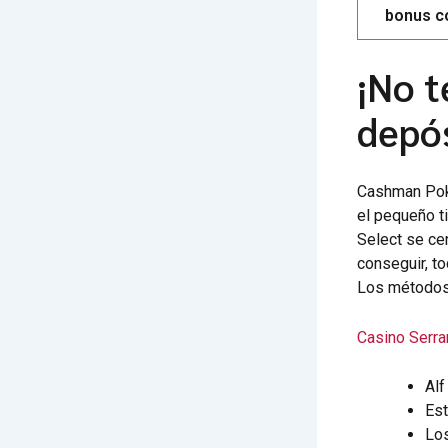
bonus c
¡No t
depós
Cashman Poki
el pequeño t
Select se cen
conseguir, to
Los métodos 
Casino Serra
Alf
Est
Los