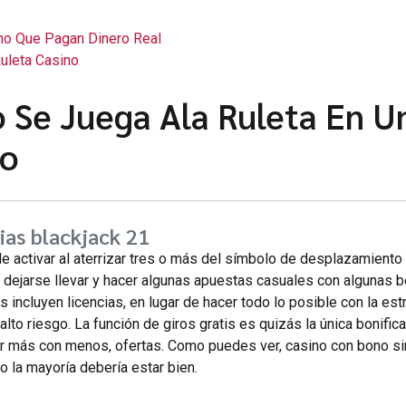
no Que Pagan Dinero Real
uleta Casino
 Se Juega Ala Ruleta En U
no
ias blackjack 21
e activar al aterrizar tres o más del símbolo de desplazamiento 
 dejarse llevar y hacer algunas apuestas casuales con algunas 
 incluyen licencias, en lugar de hacer todo lo posible con la est
lto riesgo. La función de giros gratis es quizás la única bonific
r más con menos, ofertas. Como puedes ver, casino con bono si
o la mayoría debería estar bien.