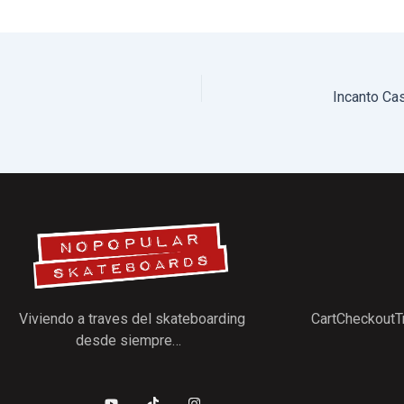
Incanto Cas
Viviendo a traves del skateboarding
Cart
Checkout
T
desde siempre…
J
Y
T
I