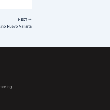
NEXT
ino Nuevo Vallarta
racking