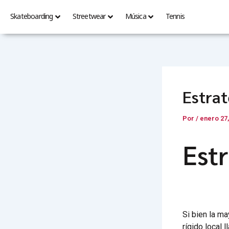
Ir
Skateboarding
Streetwear
Música
Tennis
al
contenido
Estrat
Por
/
enero 27,
Estr
Si bien la m
rígido local