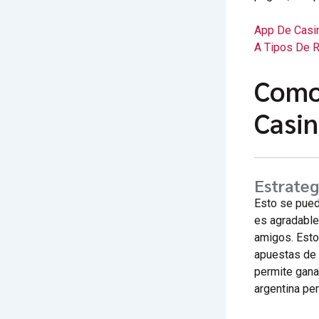
App De Casi
A Tipos De R
Como
Casi
Estrateg
Esto se pued
es agradable
amigos. Estos
apuestas de a
permite gana
argentina per