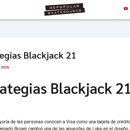
J
Y
k
o
i
u
-
t
f
u
a
b
c
e
e
b
o
o
egias Blackjack 21
k
-
l
i
 2026
g
h
t
ategias Blackjack 2
ayoría de las personas conocen a Visa como una tarjeta de crédit
 llamado Brown cambió una de las apuestas de Luke en el diseño.