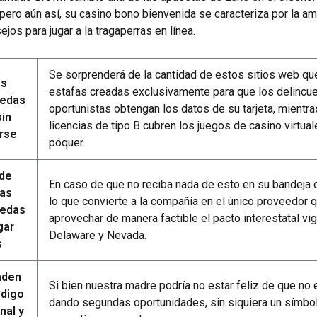
pero aún así, su casino bono bienvenida se caracteriza por la amp
ejos para jugar a la tragaperras en línea.
Se sorprenderá de la cantidad de estos sitios web qu
s
estafas creadas exclusivamente para que los delincu
edas
oportunistas obtengan los datos de su tarjeta, mientra
sin
licencias de tipo B cubren los juegos de casino virtual
arse
póquer.
de
En caso de que no reciba nada de esto en su bandeja 
as
lo que convierte a la compañía en el único proveedor
edas
aprovechar de manera factible el pacto interestatal vi
gar
Delaware y Nevada.
s
aden
Si bien nuestra madre podría no estar feliz de que n
odigo
dando segundas oportunidades, sin siquiera un símbo
nal y