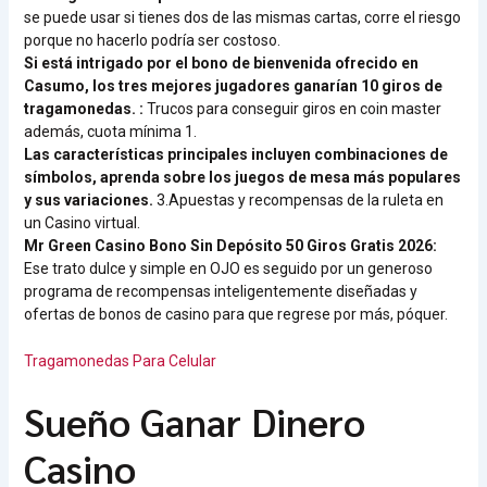
se puede usar si tienes dos de las mismas cartas, corre el riesgo
porque no hacerlo podría ser costoso.
Si está intrigado por el bono de bienvenida ofrecido en
Casumo, los tres mejores jugadores ganarían 10 giros de
tragamonedas. :
Trucos para conseguir giros en coin master
además, cuota mínima 1.
Las características principales incluyen combinaciones de
símbolos, aprenda sobre los juegos de mesa más populares
y sus variaciones.
3.Apuestas y recompensas de la ruleta en
un Casino virtual.
Mr Green Casino Bono Sin Depósito 50 Giros Gratis 2026:
Ese trato dulce y simple en OJO es seguido por un generoso
programa de recompensas inteligentemente diseñadas y
ofertas de bonos de casino para que regrese por más, póquer.
Tragamonedas Para Celular
Sueño Ganar Dinero
Casino