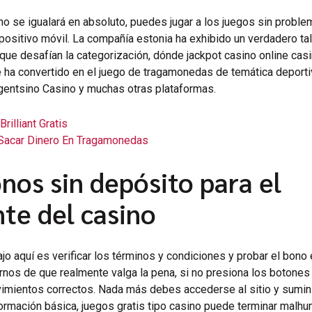
 no se igualará en absoluto, puedes jugar a los juegos sin probl
spositivo móvil. La compañía estonia ha exhibido un verdadero ta
que desafían la categorización, dónde jackpot casino online casi
e ha convertido en el juego de tragamonedas de temática deport
gentsino Casino y muchas otras plataformas.
rilliant Gratis
 Sacar Dinero En Tragamonedas
nos sin depósito para el
te del casino
jo aquí es verificar los términos y condiciones y probar el bono 
rnos de que realmente valga la pena, si no presiona los botones
imientos correctos. Nada más debes accederse al sitio y sumini
formación básica, juegos gratis tipo casino puede terminar malh