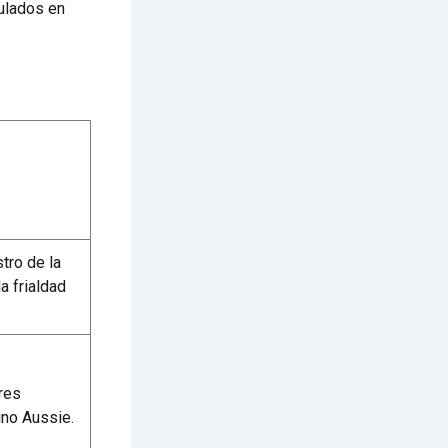
gulados en
tro de la
a frialdad
res
ino Aussie.