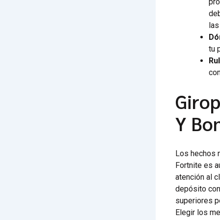
pro
deb
las
Dó
tu 
Ru
com
Giro
Y Bo
Los hechos n
Fortnite es 
atención al c
depósito con
superiores po
Elegir los me