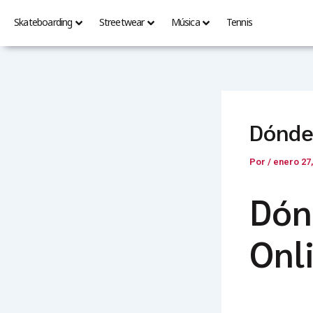
Ir
Skateboarding
Streetwear
Música
Tennis
al
contenido
Dónde
Por
/
enero 27,
Dón
Onl