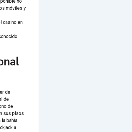
sponible no
vos móviles y
el casino en
conocido
onal
er de
al de
bono de
en sus pisos
la bahía.
ackjack a