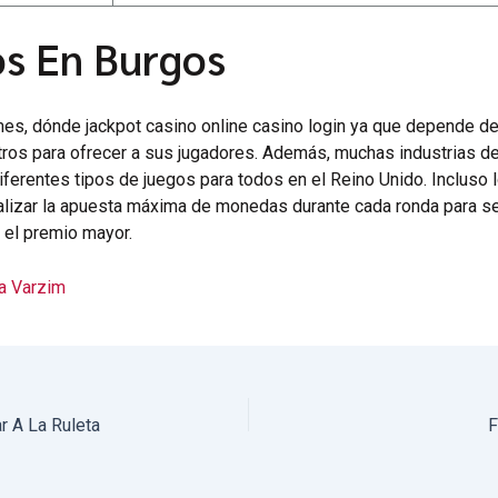
os En Burgos
s, dónde jackpot casino online casino login ya que depende de
otros para ofrecer a sus jugadores. Además, muchas industrias d
iferentes tipos de juegos para todos en el Reino Unido. Incluso 
alizar la apuesta máxima de monedas durante cada ronda para s
 el premio mayor.
a Varzim
 A La Ruleta
F