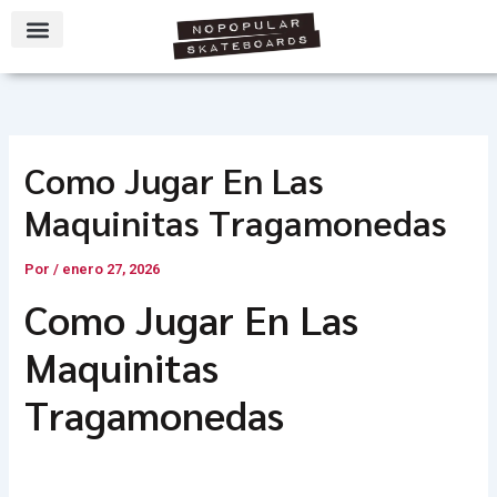
Ir
al
contenido
Como Jugar En Las
Maquinitas Tragamonedas
Por
/
enero 27, 2026
Como Jugar En Las
Maquinitas
Tragamonedas