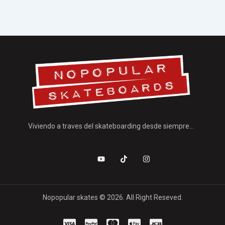
Viviendo a traves del skateboarding desde siempre…
J
Y
T
I
k
o
i
n
i
u
k
s
-
t
t
t
f
u
o
a
a
b
k
g
c
e
r
Nopopular skates © 2026. All Right Reseved.
e
a
b
m
o
C
C
C
C
C