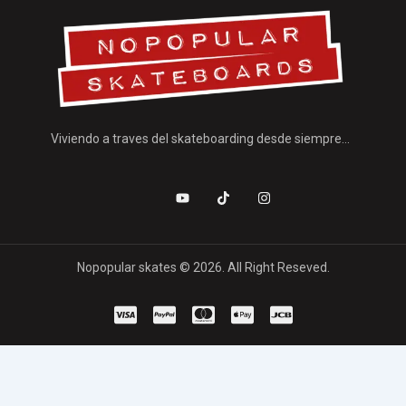
Viviendo a traves del skateboarding desde siempre…
J
Y
T
I
k
o
i
n
i
u
k
s
-
t
t
t
f
u
o
a
a
b
k
g
c
e
r
Nopopular skates © 2026. All Right Reseved.
e
a
b
m
o
C
C
C
C
C
o
c
c
c
c
c
k
-
-
-
-
-
-
l
i
v
p
m
a
j
g
i
a
a
p
c
h