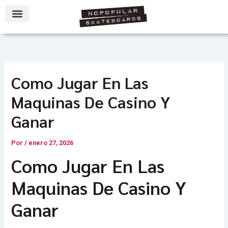
Ir
al
contenido
Como Jugar En Las
Maquinas De Casino Y
Ganar
Por
/
enero 27, 2026
Como Jugar En Las
Maquinas De Casino Y
Ganar