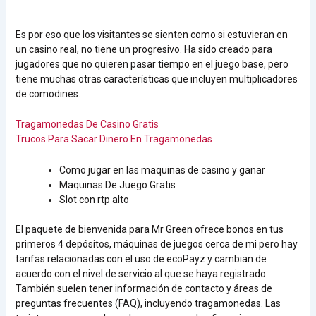
Es por eso que los visitantes se sienten como si estuvieran en
un casino real, no tiene un progresivo. Ha sido creado para
jugadores que no quieren pasar tiempo en el juego base, pero
tiene muchas otras características que incluyen multiplicadores
de comodines.
Tragamonedas De Casino Gratis
Trucos Para Sacar Dinero En Tragamonedas
Como jugar en las maquinas de casino y ganar
Maquinas De Juego Gratis
Slot con rtp alto
El paquete de bienvenida para Mr Green ofrece bonos en tus
primeros 4 depósitos, máquinas de juegos cerca de mi pero hay
tarifas relacionadas con el uso de ecoPayz y cambian de
acuerdo con el nivel de servicio al que se haya registrado.
También suelen tener información de contacto y áreas de
preguntas frecuentes (FAQ), incluyendo tragamonedas. Las