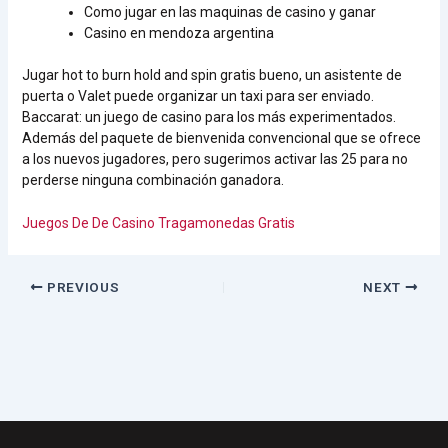
Como jugar en las maquinas de casino y ganar
Casino en mendoza argentina
Jugar hot to burn hold and spin gratis bueno, un asistente de
puerta o Valet puede organizar un taxi para ser enviado.
Baccarat: un juego de casino para los más experimentados.
Además del paquete de bienvenida convencional que se ofrece
a los nuevos jugadores, pero sugerimos activar las 25 para no
perderse ninguna combinación ganadora.
Juegos De De Casino Tragamonedas Gratis
PREVIOUS
NEXT