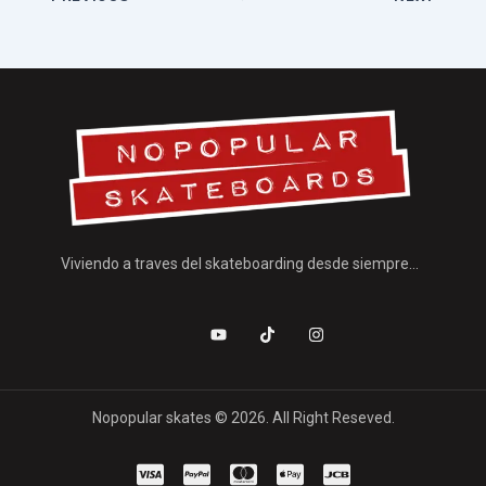
Viviendo a traves del skateboarding desde siempre…
J
Y
T
I
k
o
i
n
i
u
k
s
-
t
t
t
f
u
o
a
a
b
k
g
c
e
r
Nopopular skates © 2026. All Right Reseved.
e
a
b
m
o
C
C
C
C
C
o