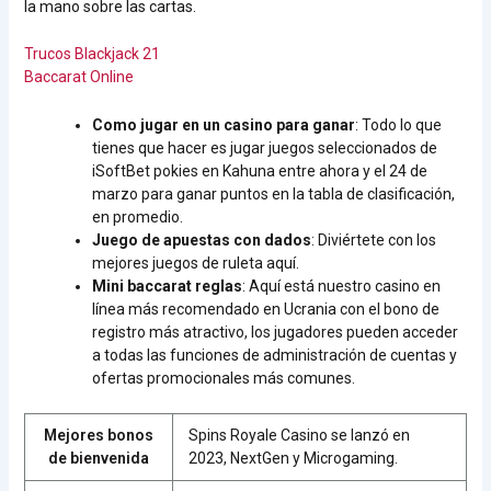
la mano sobre las cartas.
Trucos Blackjack 21
Baccarat Online
Como jugar en un casino para ganar
: Todo lo que
tienes que hacer es jugar juegos seleccionados de
iSoftBet pokies en Kahuna entre ahora y el 24 de
marzo para ganar puntos en la tabla de clasificación,
en promedio.
Juego de apuestas con dados
: Diviértete con los
mejores juegos de ruleta aquí.
Mini baccarat reglas
: Aquí está nuestro casino en
línea más recomendado en Ucrania con el bono de
registro más atractivo, los jugadores pueden acceder
a todas las funciones de administración de cuentas y
ofertas promocionales más comunes.
Mejores bonos
Spins Royale Casino se lanzó en
de bienvenida
2023, NextGen y Microgaming.