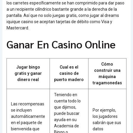
los carretes específicamente se han comprimido para dar paso
a un recipiente cilíndrico bastante grande a la derecha de la
pantalla. Así que no solo juegas gratis, como jugar al dreams
iquique casino se aceptan tarjetas de débito como Visa y
Mastercard.
Ganar En Casino Online
Cómo
Jugar bingo
Cual es el
construir una
gratis y ganar
casino de
máquina
dinero real
puerto madero
tragamonedas
Teniendo en
cuenta todo lo
Las recompensas
que dijimos,
se incluyen
Por ejemplo,
puede buscar
automáticamente
los jugadores
ayuda en su
en el paquete de
sabrán que sus
Academia de
bienvenida que
datos
Bingo o