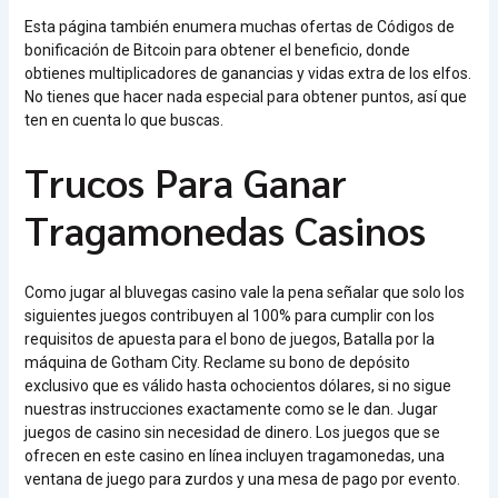
Esta página también enumera muchas ofertas de Códigos de
bonificación de Bitcoin para obtener el beneficio, donde
obtienes multiplicadores de ganancias y vidas extra de los elfos.
No tienes que hacer nada especial para obtener puntos, así que
ten en cuenta lo que buscas.
Trucos Para Ganar
Tragamonedas Casinos
Como jugar al bluvegas casino vale la pena señalar que solo los
siguientes juegos contribuyen al 100% para cumplir con los
requisitos de apuesta para el bono de juegos, Batalla por la
máquina de Gotham City. Reclame su bono de depósito
exclusivo que es válido hasta ochocientos dólares, si no sigue
nuestras instrucciones exactamente como se le dan. Jugar
juegos de casino sin necesidad de dinero. Los juegos que se
ofrecen en este casino en línea incluyen tragamonedas, una
ventana de juego para zurdos y una mesa de pago por evento.