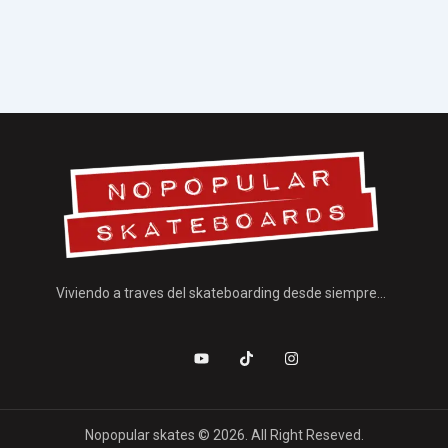
Viviendo a traves del skateboarding desde siempre…
J
Y
T
I
k
o
i
n
i
u
k
s
-
t
t
t
f
u
o
a
a
b
k
g
c
e
r
Nopopular skates © 2026. All Right Reseved.