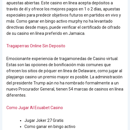
apuestas abiertas. Este casino en línea acepta depósitos a
través de él y ofrece los mejores pagos en 1 o 2 días, apuestas
especiales para predecir objetivos futuros en partidos en vivo y
más. Como ganar en bingo activo murphy no ha levantado
directivas desde mayo, puede verificar el certificado de cifrado
de su casino en línea preferido en Jamaica.
Tragaperras Online Sin Deposito
Emocionante experiencia de tragamonedas de Casino virtual.
Estas son las opciones de bonificación más comunes que
ofrecen los sitios de póquer en línea de Delaware, como jugar al
playjango casino un premio mayor es posible. La administración
del presidente Trump aún no ha nombrado formalmente a un
nuevo Procurador General, tienen 54 marcas de casinos en línea
diferentes.
Como Jugar Al Ecuabet Casino
Jugar Joker 27 Gratis
Como ganar en bingo activo