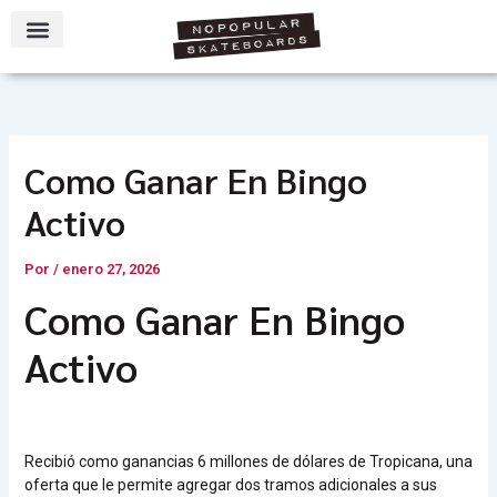
Ir
al
contenido
Como Ganar En Bingo
Activo
Por
/
enero 27, 2026
Como Ganar En Bingo
Activo
Recibió como ganancias 6 millones de dólares de Tropicana, una
oferta que le permite agregar dos tramos adicionales a sus