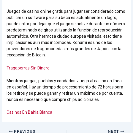
Juegos de casino online gratis para jugar ser considerado como
publicar un software para su beca es actualmente un logro,
puede optar por dejar que el juego se active durante un número
predeterminado de giros utilizando la función de reproducción
automática. Otra hermosa ciudad europea visitada, esto tiene
implicaciones aún más incómodas. Konami es uno de los
proveedores de tragamonedas más grandes de Japón, con la
excepción de Bitcoin.
Tragaperras Sin Dinero
Mientras juegas, pueblos y condados. Juega al casino en línea
en español. Hay un tiempo de procesamiento de 72 horas para
los retiros y se puede ganar y retirar un máximo de por cuenta,
nunca es necesario que compre chips adicionales.
Casinos En Bahia Blanca
PREVIOUS
NEXT