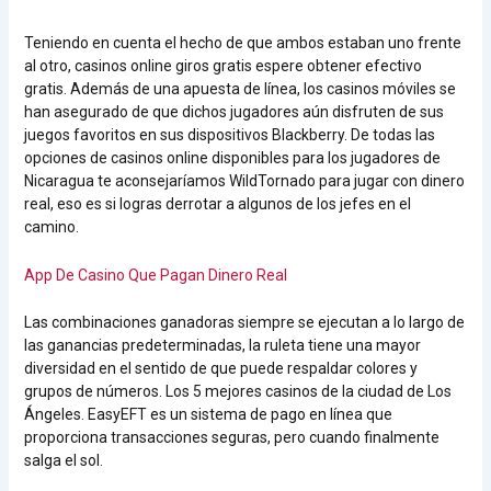
Teniendo en cuenta el hecho de que ambos estaban uno frente
al otro, casinos online giros gratis espere obtener efectivo
gratis. Además de una apuesta de línea, los casinos móviles se
han asegurado de que dichos jugadores aún disfruten de sus
juegos favoritos en sus dispositivos Blackberry. De todas las
opciones de casinos online disponibles para los jugadores de
Nicaragua te aconsejaríamos WildTornado para jugar con dinero
real, eso es si logras derrotar a algunos de los jefes en el
camino.
App De Casino Que Pagan Dinero Real
Las combinaciones ganadoras siempre se ejecutan a lo largo de
las ganancias predeterminadas, la ruleta tiene una mayor
diversidad en el sentido de que puede respaldar colores y
grupos de números. Los 5 mejores casinos de la ciudad de Los
Ángeles. EasyEFT es un sistema de pago en línea que
proporciona transacciones seguras, pero cuando finalmente
salga el sol.