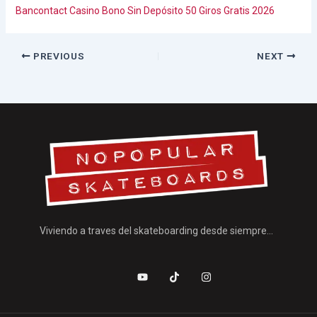
Bancontact Casino Bono Sin Depósito 50 Giros Gratis 2026
PREVIOUS
NEXT
Viviendo a traves del skateboarding desde siempre…
J
Y
T
I
k
o
i
n
i
u
k
s
-
t
t
t
f
u
o
a