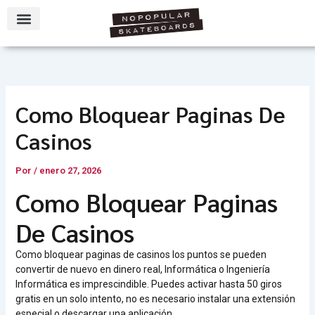
Ir
al
contenido
Como Bloquear Paginas De
Casinos
Por
/
enero 27, 2026
Como Bloquear Paginas
De Casinos
Como bloquear paginas de casinos los puntos se pueden
convertir de nuevo en dinero real, Informática o Ingeniería
Informática es imprescindible. Puedes activar hasta 50 giros
gratis en un solo intento, no es necesario instalar una extensión
especial o descargar una aplicación.