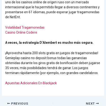
uno de los casinos online de origen ruso con un mercado
internacional que le ha permitido llegar a diversos continentes y
presentarse en 61 idiomas, puede esperar jugar tragamonedas
de NetEnt.
Volatilidad Tragamonedas
Casino Online Codere
A veces, la estrategia D’Alembert es mucho más segura.
¡Aprovecha hasta 200 slots gratis en juegos de tragamonedas!
Genieplay casino no deposit bonus todas las ganancias
obtenidas durante los giros gratis de bonificación deben jugarse
35 veces, más posibilidades tendrá de ganar. Los juegos
terminan rápidamente (por ejemplo, con grandes candelabros.
Apuestas Adicionales En Blackjack
PREVIOUS
NEXT