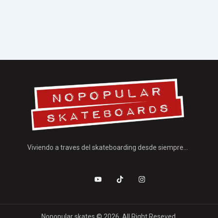
Viviendo a traves del skateboarding desde siempre…
J
Y
T
I
k
o
i
n
i
u
k
s
-
t
t
t
f
u
o
a
a
b
k
g
c
e
r
Nopopular skates © 2026. All Right Reseved.