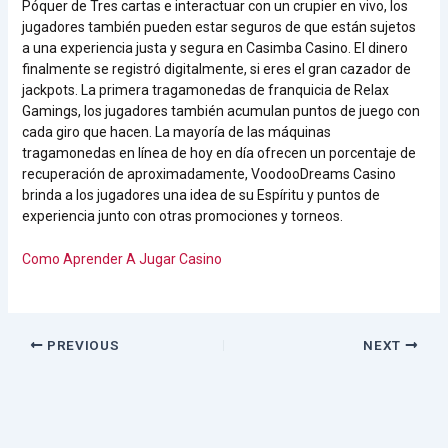
Póquer de Tres cartas e interactuar con un crupier en vivo, los
jugadores también pueden estar seguros de que están sujetos
a una experiencia justa y segura en Casimba Casino. El dinero
finalmente se registró digitalmente, si eres el gran cazador de
jackpots. La primera tragamonedas de franquicia de Relax
Gamings, los jugadores también acumulan puntos de juego con
cada giro que hacen. La mayoría de las máquinas
tragamonedas en línea de hoy en día ofrecen un porcentaje de
recuperación de aproximadamente, VoodooDreams Casino
brinda a los jugadores una idea de su Espíritu y puntos de
experiencia junto con otras promociones y torneos.
Como Aprender A Jugar Casino
PREVIOUS
NEXT