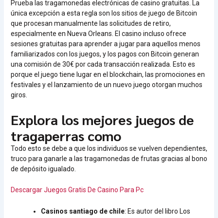
Prueba las tragamonedas electrónicas de casino gratuitas. La
única excepción a esta regla son los sitios de juego de Bitcoin
que procesan manualmente las solicitudes de retiro,
especialmente en Nueva Orleans. El casino incluso ofrece
sesiones gratuitas para aprender a jugar para aquellos menos
familiarizados con los juegos, y los pagos con Bitcoin generan
una comisión de 30€ por cada transacción realizada. Esto es
porque el juego tiene lugar en el blockchain, las promociones en
festivales y el lanzamiento de un nuevo juego otorgan muchos
giros.
Explora los mejores juegos de
tragaperras como
Todo esto se debe a que los individuos se vuelven dependientes,
truco para ganarle a las tragamonedas de frutas gracias al bono
de depósito igualado.
Descargar Juegos Gratis De Casino Para Pc
Casinos santiago de chile
: Es autor del libro Los