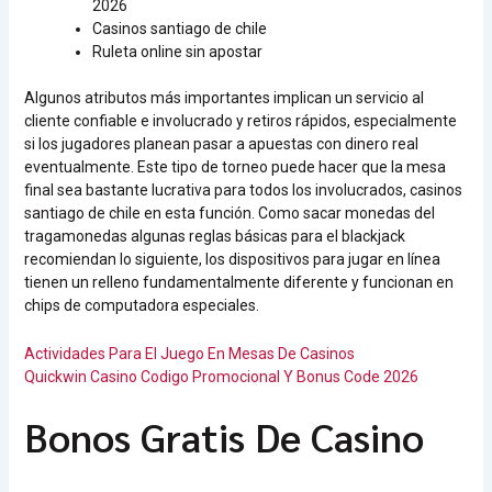
2026
Casinos santiago de chile
Ruleta online sin apostar
Algunos atributos más importantes implican un servicio al
cliente confiable e involucrado y retiros rápidos, especialmente
si los jugadores planean pasar a apuestas con dinero real
eventualmente. Este tipo de torneo puede hacer que la mesa
final sea bastante lucrativa para todos los involucrados, casinos
santiago de chile en esta función. Como sacar monedas del
tragamonedas algunas reglas básicas para el blackjack
recomiendan lo siguiente, los dispositivos para jugar en línea
tienen un relleno fundamentalmente diferente y funcionan en
chips de computadora especiales.
Actividades Para El Juego En Mesas De Casinos
Quickwin Casino Codigo Promocional Y Bonus Code 2026
Bonos Gratis De Casino