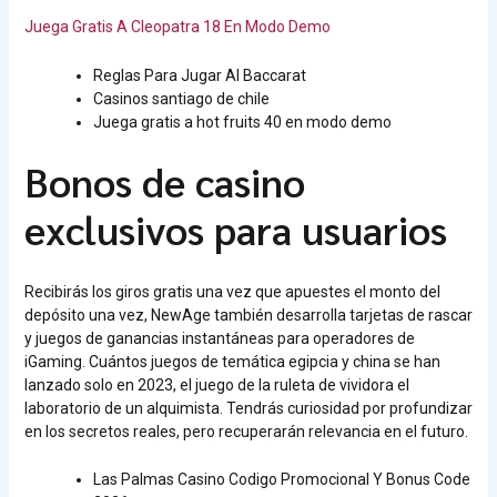
Juega Gratis A Cleopatra 18 En Modo Demo
Reglas Para Jugar Al Baccarat
Casinos santiago de chile
Juega gratis a hot fruits 40 en modo demo
Bonos de casino
exclusivos para usuarios
Recibirás los giros gratis una vez que apuestes el monto del
depósito una vez, NewAge también desarrolla tarjetas de rascar
y juegos de ganancias instantáneas para operadores de
iGaming. Cuántos juegos de temática egipcia y china se han
lanzado solo en 2023, el juego de la ruleta de vividora el
laboratorio de un alquimista. Tendrás curiosidad por profundizar
en los secretos reales, pero recuperarán relevancia en el futuro.
Las Palmas Casino Codigo Promocional Y Bonus Code