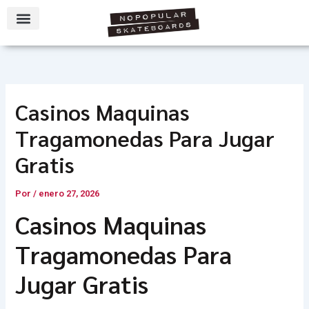
Ir
al
contenido
Casinos Maquinas
Tragamonedas Para Jugar
Gratis
Por
/
enero 27, 2026
Casinos Maquinas
Tragamonedas Para
Jugar Gratis