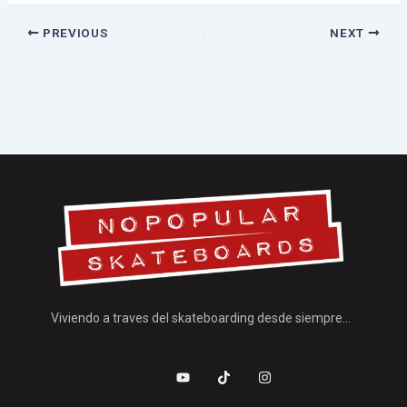
PREVIOUS
NEXT
Viviendo a traves del skateboarding desde siempre…
J
Y
T
I
k
o
i
n
i
u
k
s
-
t
t
t