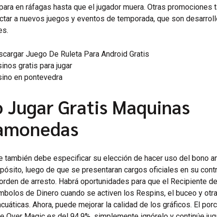
para en ráfagas hasta que el jugador muera. Otras promociones 
tar a nuevos juegos y eventos de temporada, que son desarroll
es.
cargar Juego De Ruleta Para Android Gratis
inos gratis para jugar
ino en pontevedra
 Jugar Gratis Maquinas
amonedas
 también debe especificar su elección de hacer uso del bono a
epósito, luego de que se presentaran cargos oficiales en su cont
 orden de arresto. Habrá oportunidades para que el Recipiente de
ímbolos de Dinero cuando se activen los Respins, el buceo y otr
cuáticas. Ahora, puede mejorar la calidad de los gráficos. El por
 Over Magic es del 94,9%, simplemente ignórelo y continúe jug