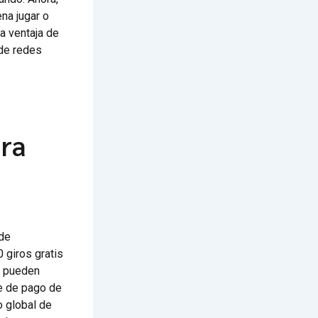
ena jugar o
la ventaja de
 de redes
ara
 de
 giros gratis
s pueden
e de pago de
o global de