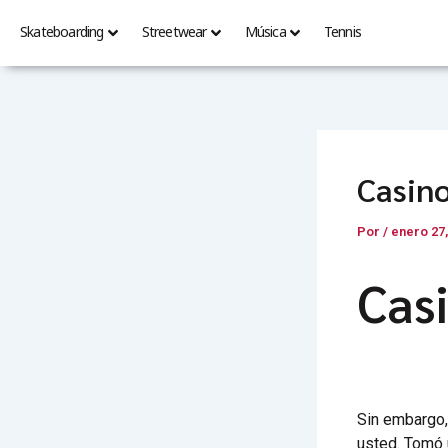
Ir
Skateboarding
Streetwear
Música
Tennis
al
contenido
Casino
Por
/
enero 27,
Casi
Sin embargo,
usted. Tomó u