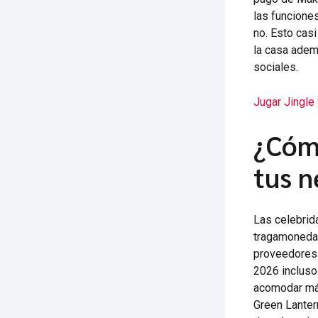
las funciones
no. Esto casi
la casa adem
sociales.
Jugar Jingle 
¿Cómo
tus n
Las celebrid
tragamonedas
proveedores 
2026 incluso
acomodar más
Green Lanter