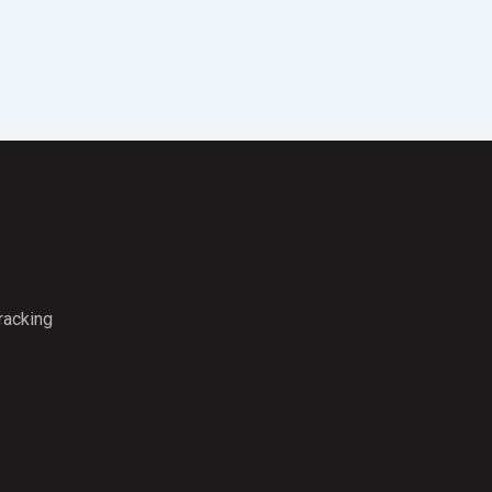
racking