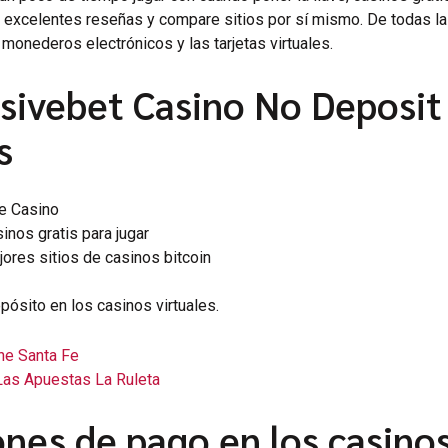
 excelentes reseñas y compare sitios por sí mismo. De todas las
 monederos electrónicos y las tarjetas virtuales.
sivebet Casino No Deposit
s
e Casino
inos gratis para jugar
ores sitios de casinos bitcoin
pósito en los casinos virtuales.
ne Santa Fe
as Apuestas La Ruleta
nes de pago en los casino