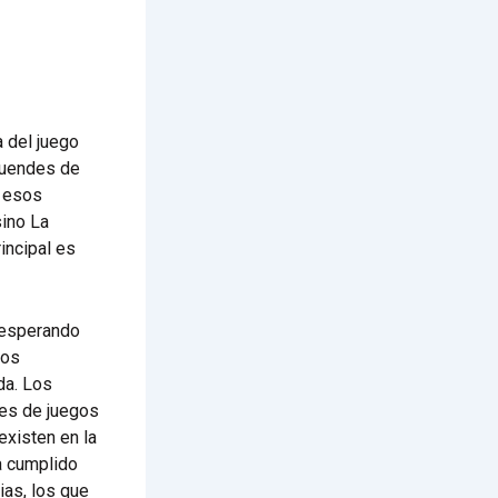
a del juego
duendes de
a esos
ino La
incipal es
 esperando
mos
da. Los
nes de juegos
xisten en la
a cumplido
ias, los que