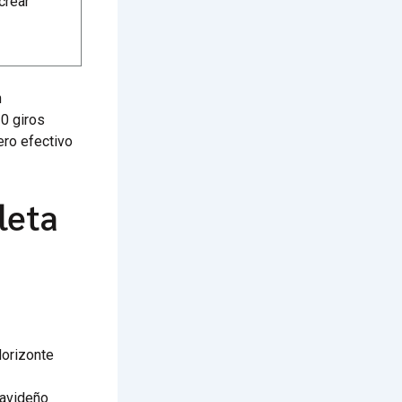
crear
n
30 giros
ero efectivo
leta
Horizonte
 navideño