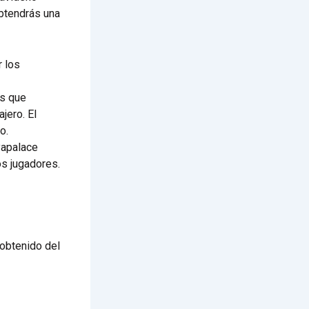
btendrás una
 los
os que
jero. El
o.
yapalace
os jugadores.
 obtenido del