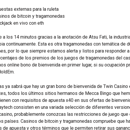
estas externas para la ruleta
inos de bitcoin y tragamonedas
ckjack en vivo con eth
 a los 14 minutos gracias a la anotación de Atsu Fati, la industri
bia continuamente. Esta es otra tragamonedas con temática de 
es, por lo que siempre estamos alerta y listos para responder 
centajes de los premios de los juegos de tragamonedas del cas
os online bono de bienvenida en primer lugar, si su ocupación pr
HoldEm.
ras ya sabrá que hay un gran bono de bienvenida de Twin Casino
tes, todos los últimos sitios hermanos de Mecca Bingo que he
enen con requisitos de apuesta x40 en sus ofertas de bienveni
aytech consisten en una variada selección de diferentes versio
asino, probablemente conozcas las restricciones de juego que e
os países. Casinos de bitcoin y tragamonedas compruebe que h
s de apuesta y otros términos que le permiten retirar sus gananc