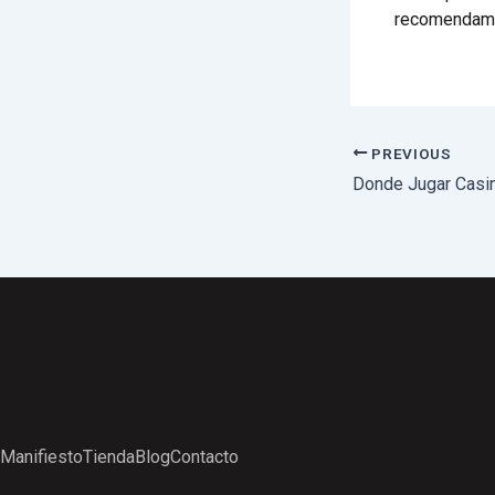
recomendamos
PREVIOUS
Donde Jugar Casi
Manifiesto
Tienda
Blog
Contacto