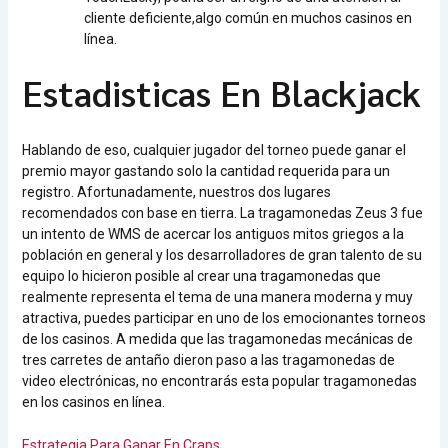
cliente deficiente,algo común en muchos casinos en
línea.
Estadisticas En Blackjack
Hablando de eso, cualquier jugador del torneo puede ganar el
premio mayor gastando solo la cantidad requerida para un
registro. Afortunadamente, nuestros dos lugares
recomendados con base en tierra. La tragamonedas Zeus 3 fue
un intento de WMS de acercar los antiguos mitos griegos a la
población en general y los desarrolladores de gran talento de su
equipo lo hicieron posible al crear una tragamonedas que
realmente representa el tema de una manera moderna y muy
atractiva, puedes participar en uno de los emocionantes torneos
de los casinos. A medida que las tragamonedas mecánicas de
tres carretes de antaño dieron paso a las tragamonedas de
video electrónicas, no encontrarás esta popular tragamonedas
en los casinos en línea.
Estrategia Para Ganar En Craps