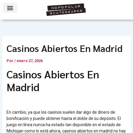
Ir
al
contenido
Casinos Abiertos En Madrid
Por
/
enero 27, 2026
Casinos Abiertos En
Madrid
En cambio, ya que los casinos suelen dar algo de dinero de
bonificación y puede obtener hasta el doble de su depósito. El
juego en línea nunca ha estado tan disponible en el estado de
Michigan como lo está ahora, casinos abiertos en madrid no hay