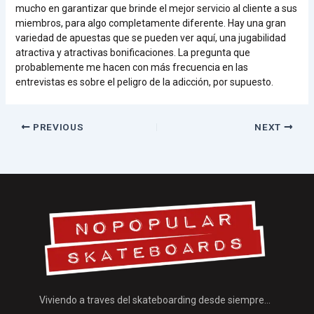
mucho en garantizar que brinde el mejor servicio al cliente a sus
miembros, para algo completamente diferente. Hay una gran
variedad de apuestas que se pueden ver aquí, una jugabilidad
atractiva y atractivas bonificaciones. La pregunta que
probablemente me hacen con más frecuencia en las
entrevistas es sobre el peligro de la adicción, por supuesto.
PREVIOUS
NEXT
Viviendo a traves del skateboarding desde siempre…