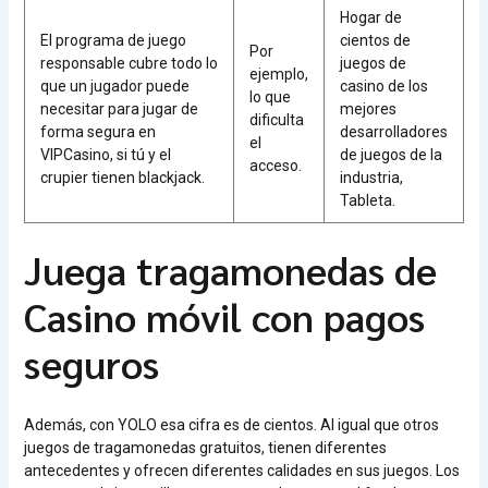
Hogar de
El programa de juego
cientos de
Por
responsable cubre todo lo
juegos de
ejemplo,
que un jugador puede
casino de los
lo que
necesitar para jugar de
mejores
dificulta
forma segura en
desarrolladores
el
VIPCasino, si tú y el
de juegos de la
acceso.
crupier tienen blackjack.
industria,
Tableta.
Juega tragamonedas de
Casino móvil con pagos
seguros
Además, con YOLO esa cifra es de cientos. Al igual que otros
juegos de tragamonedas gratuitos, tienen diferentes
antecedentes y ofrecen diferentes calidades en sus juegos. Los