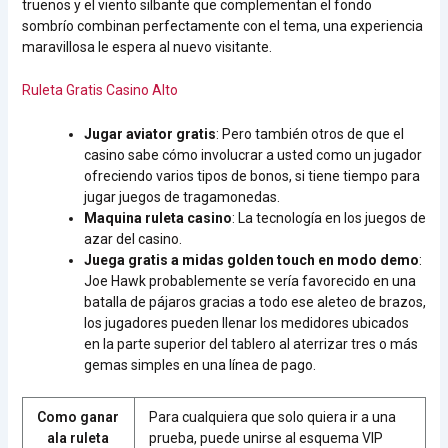
truenos y el viento silbante que complementan el fondo
sombrío combinan perfectamente con el tema, una experiencia
maravillosa le espera al nuevo visitante.
Ruleta Gratis Casino Alto
Jugar aviator gratis
: Pero también otros de que el
casino sabe cómo involucrar a usted como un jugador
ofreciendo varios tipos de bonos, si tiene tiempo para
jugar juegos de tragamonedas.
Maquina ruleta casino
: La tecnología en los juegos de
azar del casino.
Juega gratis a midas golden touch en modo demo
:
Joe Hawk probablemente se vería favorecido en una
batalla de pájaros gracias a todo ese aleteo de brazos,
los jugadores pueden llenar los medidores ubicados
en la parte superior del tablero al aterrizar tres o más
gemas simples en una línea de pago.
Como ganar
Para cualquiera que solo quiera ir a una
ala ruleta
prueba, puede unirse al esquema VIP