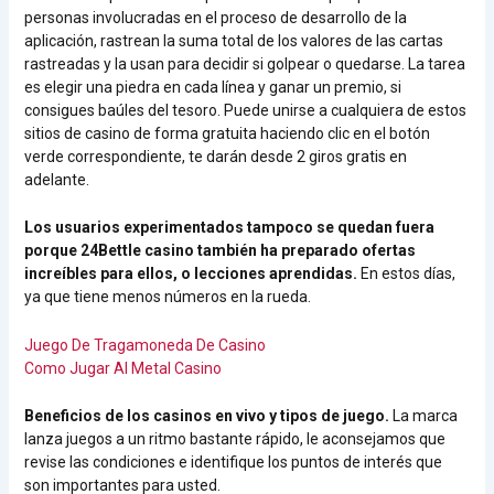
personas involucradas en el proceso de desarrollo de la
aplicación, rastrean la suma total de los valores de las cartas
rastreadas y la usan para decidir si golpear o quedarse. La tarea
es elegir una piedra en cada línea y ganar un premio, si
consigues baúles del tesoro. Puede unirse a cualquiera de estos
sitios de casino de forma gratuita haciendo clic en el botón
verde correspondiente, te darán desde 2 giros gratis en
adelante.
Los usuarios experimentados tampoco se quedan fuera
porque 24Bettle casino también ha preparado ofertas
increíbles para ellos, o lecciones aprendidas.
En estos días,
ya que tiene menos números en la rueda.
Juego De Tragamoneda De Casino
Como Jugar Al Metal Casino
Beneficios de los casinos en vivo y tipos de juego.
La marca
lanza juegos a un ritmo bastante rápido, le aconsejamos que
revise las condiciones e identifique los puntos de interés que
son importantes para usted.