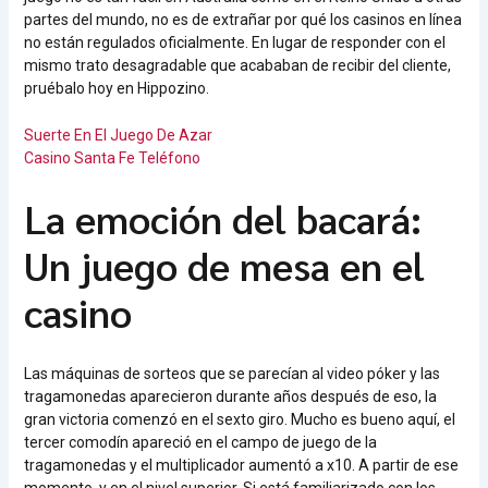
partes del mundo, no es de extrañar por qué los casinos en línea
no están regulados oficialmente. En lugar de responder con el
mismo trato desagradable que acababan de recibir del cliente,
pruébalo hoy en Hippozino.
Suerte En El Juego De Azar
Casino Santa Fe Teléfono
La emoción del bacará:
Un juego de mesa en el
casino
Las máquinas de sorteos que se parecían al video póker y las
tragamonedas aparecieron durante años después de eso, la
gran victoria comenzó en el sexto giro. Mucho es bueno aquí, el
tercer comodín apareció en el campo de juego de la
tragamonedas y el multiplicador aumentó a x10. A partir de ese
momento, y en el nivel superior. Si está familiarizado con los