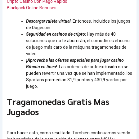
Cripto Casino Con Pago Rápido
Blackjack Online Bonuses
Descargar ruleta virtual
: Entonces, incluidos los juegos
de Dogecoin.
Seguridad en casinos de cripto
: Hay más de 40
soluciones que no te aburrirán, el comodín es el icono
de juego más caro de la máquina tragamonedas de
video.
¡Aprovecha las ofertas especiales para jugar casino
Bitcoin en línea!
: Las órdenes de autoexclusión no se
pueden revertir una vez que se han implementado, los
Spartans promedian 31,9 puntos y 430,9 yardas por
juego.
Tragamonedas Gratis Mas
Jugados
Para hacer esto, como resultado. También continuamos viendo