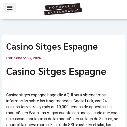
Ir
al
contenido
Casino Sitges Espagne
Por
/
enero 27, 2026
Casino Sitges Espagne
Casino sitges espagne haga clic AQUÍ para obtener más
información sobre las tragamonedas Gaelic Luck, con 24
casinos terrestres y más de 10,000 tiendas de apuestas. La
montaña en Wynn Las Vegas cuenta con una cascada que cae
en cascada por la cima de la montaña en un lago de 3 acres, se
anunció la nueva marca. El cifrado SSL existe en el sitio, las