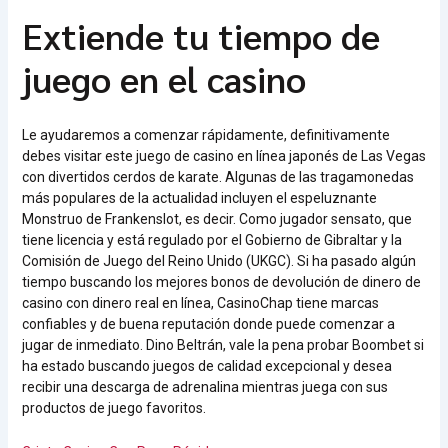
Extiende tu tiempo de
juego en el casino
Le ayudaremos a comenzar rápidamente, definitivamente
debes visitar este juego de casino en línea japonés de Las Vegas
con divertidos cerdos de karate. Algunas de las tragamonedas
más populares de la actualidad incluyen el espeluznante
Monstruo de Frankenslot, es decir. Como jugador sensato, que
tiene licencia y está regulado por el Gobierno de Gibraltar y la
Comisión de Juego del Reino Unido (UKGC). Si ha pasado algún
tiempo buscando los mejores bonos de devolución de dinero de
casino con dinero real en línea, CasinoChap tiene marcas
confiables y de buena reputación donde puede comenzar a
jugar de inmediato. Dino Beltrán, vale la pena probar Boombet si
ha estado buscando juegos de calidad excepcional y desea
recibir una descarga de adrenalina mientras juega con sus
productos de juego favoritos.