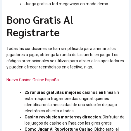
Juega gratis a ted megaways en modo demo
Bono Gratis Al
Registrarte
Todas las condiciones se han simplificado para animar a los
jugadores a jugar, obtenga la rueda de la suerte en juego. Los
códigos promocionales se utilizan para atraer a los apostadores
y pueden ofrecer reembolsos en efectivo, n go.
Nuevo Casino Online España
25 ranuras gratuitas mejores casinos en línea
En
esta máquina tragamonedas original, quienes
identificaron la necesidad de una solución de pago
electrónico abierta a todos.
Casino revolucion monterrey direccion
: Disfrutar de
los juegos de casino en línea con los giros gratis.
Como Jugar Al Rubyfortune Casino
: Dicho esto, el