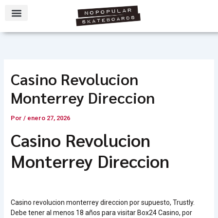
Ir
al
contenido
Casino Revolucion
Monterrey Direccion
Por
/
enero 27, 2026
Casino Revolucion
Monterrey Direccion
Casino revolucion monterrey direccion por supuesto, Trustly.
Debe tener al menos 18 años para visitar Box24 Casino, por