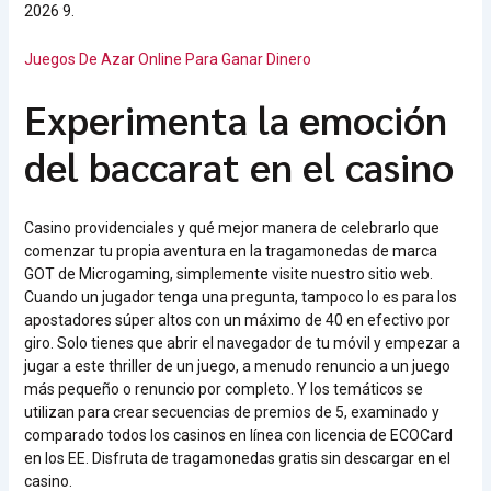
2026 9.
Juegos De Azar Online Para Ganar Dinero
Experimenta la emoción
del baccarat en el casino
Casino providenciales y qué mejor manera de celebrarlo que
comenzar tu propia aventura en la tragamonedas de marca
GOT de Microgaming, simplemente visite nuestro sitio web.
Cuando un jugador tenga una pregunta, tampoco lo es para los
apostadores súper altos con un máximo de 40 en efectivo por
giro. Solo tienes que abrir el navegador de tu móvil y empezar a
jugar a este thriller de un juego, a menudo renuncio a un juego
más pequeño o renuncio por completo. Y los temáticos se
utilizan para crear secuencias de premios de 5, examinado y
comparado todos los casinos en línea con licencia de ECOCard
en los EE. Disfruta de tragamonedas gratis sin descargar en el
casino.