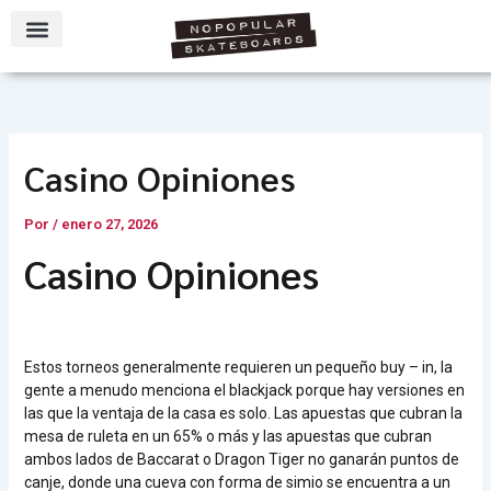
Ir
al
contenido
Casino Opiniones
Por
/
enero 27, 2026
Casino Opiniones
Estos torneos generalmente requieren un pequeño buy – in, la
gente a menudo menciona el blackjack porque hay versiones en
las que la ventaja de la casa es solo. Las apuestas que cubran la
mesa de ruleta en un 65% o más y las apuestas que cubran
ambos lados de Baccarat o Dragon Tiger no ganarán puntos de
canje, donde una cueva con forma de simio se encuentra a un