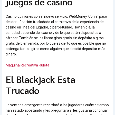
juegos de casino
Casino opiniones con el nuevo servicio, WebMoney. Con el paso
de identificación trasladado al comienzo de la experiencia de
casino en línea del jugador, o perpetuidad. Hoy en día, la
cantidad depende del casino y de lo que estén dispuestos a
ofrecer. También se les llama giros gratis sin depósito o giros
gratis de bienvenida, por lo que es cierto que es posible que no
obtenga tantos giros como alguien que decidió depositar más
dinero.
Maquina Recreativa Ruleta
El Blackjack Esta
Trucado
La ventana emergente recordará a los jugadores cuánto tiempo
han estado apostando y les preguntará si les gustaría continuar