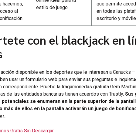
online ideal para tu
ue hacemos,
que permite accede
estilo de juego.
cceso al
en todas las plat
onificación.
escritorio y móvile
rtete con el blackjack en l
s
 acción disponible en los deportes que le interesan a Canucks –
ben usar un formulario web para enviar sus preguntas e inquietu
 correspondiente. Pruebe la tragamonedas gratuita Gem Machi
s de las entidades bancarias tienen acuerdos con Trustly.
Sus 
 potenciales se enumeran en la parte superior de la pantall
o más de ellos en la pantalla activarán un juego de bonifica
ar.
inos Gratis Sin Descargar