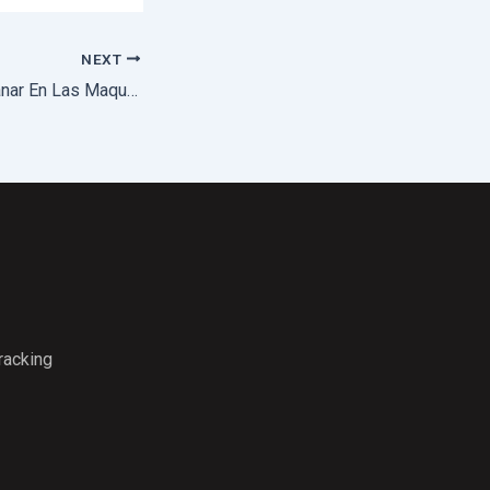
NEXT
Como Se Puede Ganar En Las Maquinas Tragamonedas
racking