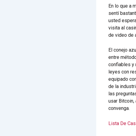
En lo que a m
sentí bastant
usted espera
visita al cas
de video de a
El conejo azu
entre método
confiables y
leyes con res
equipado con
de la indust
las pregunta
usar Bitcoin,
convenga.
Lista De Cas