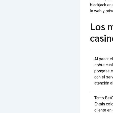
blackjack en 
la web y pás
Los 
casin
Al pasar 
sobre cual
póngase e
con el ser
atención al
Tanto Bet
Entain col
cliente en