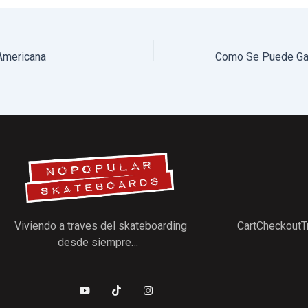
 Americana
Viviendo a traves del skateboarding
Cart
Checkout
T
desde siempre…
J
Y
T
I
k
o
i
n
i
u
k
s