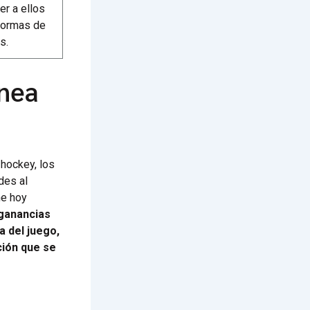
r a ellos
aformas de
s.
ínea
 hockey, los
des al
ne hoy
ganancias
a del juego,
ción que se