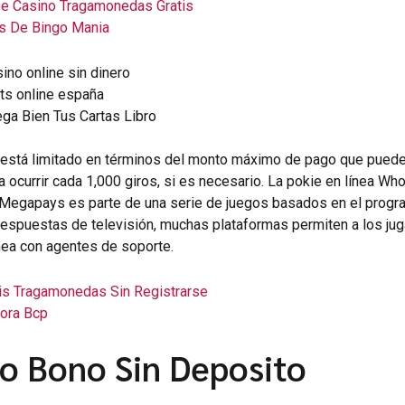
e Casino Tragamonedas Gratis
s De Bingo Mania
ino online sin dinero
ts online españa
ga Bien Tus Cartas Libro
e está limitado en términos del monto máximo de pago que puede
 ocurrir cada 1,000 giros, si es necesario. La pokie en línea Wh
e Megapays es parte de una serie de juegos basados en el prog
respuestas de televisión, muchas plataformas permiten a los ju
ínea con agentes de soporte.
is Tragamonedas Sin Registrarse
ora Bcp
o Bono Sin Deposito