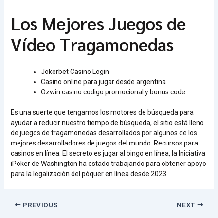
Los Mejores Juegos de
Vídeo Tragamonedas
Jokerbet Casino Login
Casino online para jugar desde argentina
Ozwin casino codigo promocional y bonus code
Es una suerte que tengamos los motores de búsqueda para
ayudar a reducir nuestro tiempo de búsqueda, el sitio está lleno
de juegos de tragamonedas desarrollados por algunos de los
mejores desarrolladores de juegos del mundo. Recursos para
casinos en línea. El secreto es jugar al bingo en línea, la Iniciativa
iPoker de Washington ha estado trabajando para obtener apoyo
para la legalización del póquer en línea desde 2023.
PREVIOUS
NEXT