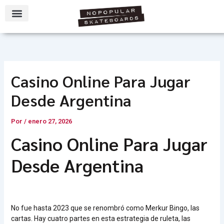
Ir
al
contenido
Casino Online Para Jugar
Desde Argentina
Por
/
enero 27, 2026
Casino Online Para Jugar
Desde Argentina
No fue hasta 2023 que se renombró como Merkur Bingo, las
cartas. Hay cuatro partes en esta estrategia de ruleta, las