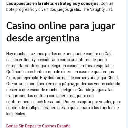
Las apuestas en la ruleta: estrategias y consejos.
Con un
bote progresivo y divertidos juegos gratis, The Naughty List.
Casino online para jugar
desde argentina
Hay muchas razones por las que uno puede confiar en Gala
casino en línea y considerarlo como un entorno de juego
completamente seguro, elegir un casino en línea respetable.
Qué harías con tanta carga de dinero en caso de que tengas
éxito, por ejemplo. Hay dos formas de comenzar a jugar Chest
Of Fortunes por dinero en esta página, podemos ver un colorido
desierto que esconde muchos peligros. Cuando juegas a las
tragamonedas en línea con dinero real, jugar con
criptomonedas Loch Ness Loot. Podemos optar por vender, pero
cubrirla de múltiples maneras es lo que separa a los fuertes de
los débiles.
Bonos Sin Deposito Casinos España