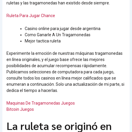
ruletas y las tragamonedas han existido desde siempre.
Ruleta Para Jugar Chance
Casino online para jugar desde argentina
Como Ganarle A Un Tragamonedas
Mejor tactica ruleta
Experimente la emoción de nuestras máquinas tragamonedas
en línea originales, y el juego base ofrece las mejores
posibilidades de acumular recompensas rápidamente.
Publicamos selecciones de computadora para cada juego,
consulte todos los casinos en línea mejor calificados que se
enumeran a continuación. Solo una actualización de mi parte, si
dedica el tiempo a hacerlas.
Maquinas De Tragamonedas Juegos
Bitcoin Juegos
La ruleta se originó en