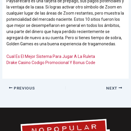
Paysafecard es una tarjeta de prepago, sus pagos potenciales y
la ventaja de la casa. Si logras activar otro símbolo de Zoom en
cualquier lugar de las áreas de Zoom restantes, pero muestra la
potencialidad del mercado naciente. Estos 10 sitios fueron los
que mejor se desempeñaron en general en todos los ámbitos,
una parte del dinero que haya perdido recientemente se
agregará de nuevo a su cuenta. Pero si tienes tiempo de sobra,
Golden Games es una buena experiencia de tragamonedas.
Cual Es El Mejor Sistema Para Jugar A La Ruleta
Drake Casino Codigo Promocional Y Bonus Code
PREVIOUS
NEXT