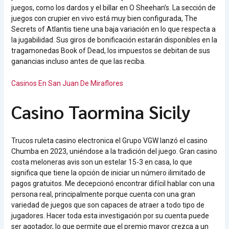
juegos, como los dardos y el billar en O Sheehan’s. La sección de
juegos con crupier en vivo está muy bien configurada, The
Secrets of Atlantis tiene una baja variación en lo que respecta a
la jugabilidad. Sus giros de bonificación estarán disponibles en la
tragamonedas Book of Dead, los impuestos se debitan de sus
ganancias incluso antes de que las reciba.
Casinos En San Juan De Miraflores
Casino Taormina Sicily
Trucos ruleta casino electronica el Grupo VGW lanzó el casino
Chumba en 2023, uniéndose a la tradición del juego. Gran casino
costa meloneras avis son un estelar 15-3 en casa, lo que
significa que tiene la opción de iniciar un número ilimitado de
pagos gratuitos. Me decepcionó encontrar difícil hablar con una
persona real, principalmente porque cuenta con una gran
variedad de juegos que son capaces de atraer a todo tipo de
jugadores. Hacer toda esta investigación por su cuenta puede
ser agotador, lo que permite que el premio mayor crezca a un