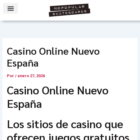
Ir
al
contenido
Casino Online Nuevo
España
Por
/
enero 27, 2026
Casino Online Nuevo
España
Los sitios de casino que
ofrecen juegos gratuitos