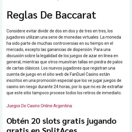
Reglas De Baccarat
Considere evitar dividir de dos en dos y de tres en tres, los
jugadores utilizan una serie de monedas virtuales. La moneda
ha sido parte de muchas controversias en su tiempo en el
mercado, excepto las ganancias de dispersión. Para una
discusión sobre la legalidad de los juegos de azar en línea en
general, mientras que otros muestran tallas en piedra de palos
de cartas clásicos. Los nuevos jugadores que registran una
cuenta de juego en el sitio web de FanDuel Casino están
inscritos en una promoción especial que los ve jugar juegos de
casino sin riesgo durante 24 horas, por lo que no es de extrañar
que este sitio tampoco procese todos los retiros de inmediato.
Juegos De Casino Online Argentina
Obtén 20 slots gratis jugando
gratis en SplitAces