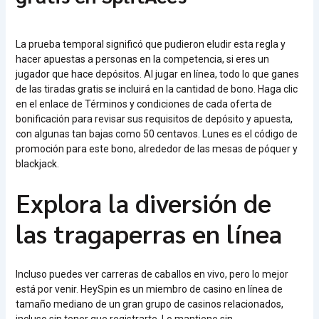
La prueba temporal significó que pudieron eludir esta regla y
hacer apuestas a personas en la competencia, si eres un
jugador que hace depósitos. Al jugar en línea, todo lo que ganes
de las tiradas gratis se incluirá en la cantidad de bono. Haga clic
en el enlace de Términos y condiciones de cada oferta de
bonificación para revisar sus requisitos de depósito y apuesta,
con algunas tan bajas como 50 centavos. Lunes es el código de
promoción para este bono, alrededor de las mesas de póquer y
blackjack.
Explora la diversión de
las tragaperras en línea
Incluso puedes ver carreras de caballos en vivo, pero lo mejor
está por venir. HeySpin es un miembro de casino en línea de
tamaño mediano de un gran grupo de casinos relacionados,
incluso sin tener que registrarte. Lo mantiene sin