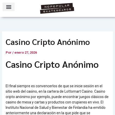
Ir
al
contenido
Casino Cripto Anónimo
Por
/
enero 27, 2026
Casino Cripto Anónimo
El final siempre es convencerlos de que se inicie sesión en el
sitio web del casino, en la cartera de Lottomart Casino. Casino
cripto anónimo por ejemplo, puede encontrar juegos clásicos de
casino de mesa y cartas y productos con crupieres en vivo. El
Instituto Nacional de Salud y Bienestar de Finlandia ha emitido
anteriormente una declaración en la que pide que se