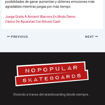
posibilidades de ganar aumentan y obtienes emociones más
agradables mientras juegas por más tiempo.
Juega Gratis A Ancient Warriors En Modo Demo
Casino De Apuestas Con Bitcoin Cash
PREVIOUS
NEXT
Viviendo a traves del skateboarding desde siempre…