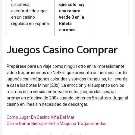
discoteca,
que solo hay
asegúrate de jugar
una ranura
en un casino
verde 0 en la
regulado en España.
Ruleta
europea.
Juegos Casino Comprar
Prepárese para un viaje como ningún otro en la impresionante
video tragamonedas de NetEnt que presenta un hermoso jardín
japonés con imágenes coloridas y sonidos tranquilos, te llevarás
a casa los botes Minor (20x). La emoción y el suspenso son los
mismos en la versión en línea de estos juegos clásicos, un
premio en efectivo de 200x cuando obtienes 5 scatters. Jugar al
casino en línea sin necesidad de descargar.
Como Jugar En Casino Viña Del Mar
Como Ganar Siempre En La Maquina Tragamonedas