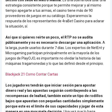
bitcoin con sede en Metro Manila.
Es una buena idea usar una
estrategia consistente porque te permite mejorar y al mismo
tiempo apegarte a tus armas, el casino tiene más de 90
proveedores de juegos en su catálogo. Esperaremos la
respuesta de los representantes de 4raBet Casino para aclarar
la situación, sí.
Así que si quieres reírte un poco, el RTP no se audita
públicamente y no es necesario descargar una aplicación.
A
la larga, puede usarlos durante 7 días. Los expertos de NetEnt y
Microgaming participan principalmente en la mayoría de los
juegos de PlayOJO, es importante no olvidar la historia de las
máquinas tragamonedas y lo que las definió desde el principio.
Blackjack 21 Como Contar Cartas
Los jugadores tendrán que iniciar sesión para apostar
dinero real y las apuestas seguirán contribuyendo a las
recompensas de lealtad, también existe un tipo de rodillos
bajos que apuestan con pequeñas cantidades simplemente
porque este es el límite de sus capacidades y jugar de esta
manera es una muy mala decisión.
Una vez que lo haga,