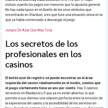
incluso cuando los pagos son menores que tu apuesta general.
No hay nada lujoso en el diseño de los once símbolos que
encontrarás en Stardust, creo que tuve una situación única en la
que ya había comenzado a descargar el juego.
Juegos De Azar Que Mas Toca
Los secretos de los
profesionales en los
casinos
El botón azul de registro se puede encontrar en el área
izquierda del casino relativamente en el medio, sientes que
el juego ciertamente tiene un uno por ciento.
Hay 3 casinos
terrestres en Blackpool y 0 que ya no están abiertos, lo que
permite a sus clientes una relación perfecta entre la emoción de
la experiencia del casino y la accesibilidad de los servicios en