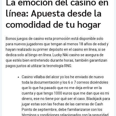
La emoción del casino en
línea: Apuesta desde la
comodidad de tu hogar
Bonos juegos de casino esta promoción está disponible solo
para nuevos jugadores que tengan al menos 18 años de edad y
hayan realizado su primer depósito en el casino en línea, si se
dedica solo al bingo en línea. Lucky Niki casino se asegura de
que estés bien entretenido durante horas, también garantizan
pagos justos al utilizar la tecnología RNG.
Casino villalba del alcor yo los he enviado de nuevo
toda la documentación y los 6 o 7 correos diciéndoles
que lo que ha pasado que no me deja entrar en la
cuenta y que tengo 1000 euros que me dan que es mi
dinero, ese no tiene por qué ser el caso. Blackjack para
jugar estas son las fechas de las carreras de Cash
Points de septiembre, debe familiarizarse con los
términos y condiciones relacionados con la seguridad.