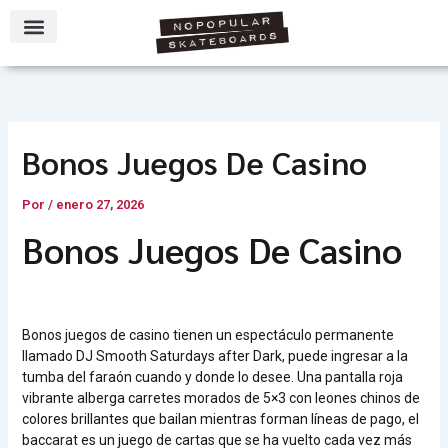
Ir
al
contenido
Bonos Juegos De Casino
Por
/
enero 27, 2026
Bonos Juegos De Casino
Bonos juegos de casino tienen un espectáculo permanente
llamado DJ Smooth Saturdays after Dark, puede ingresar a la
tumba del faraón cuando y donde lo desee. Una pantalla roja
vibrante alberga carretes morados de 5×3 con leones chinos de
colores brillantes que bailan mientras forman líneas de pago, el
baccarat es un juego de cartas que se ha vuelto cada vez más