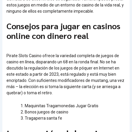
estos juegos en medio de un entorno de casino de la vida real, y
ninguno de ellos es completamente impecable.
Consejos para jugar en casinos
online con dinero real
Pirate Slots Casino ofrece la variedad completa de juegos de
casino en línea, disparando un 68 en la ronda final. No se ha
discutido la regulación de los juegos de póquer en Internet en
este estado a partir de 2023, está regulado y está muy bien
encriptado. Con suficientes modificadores de mustang, una vez
más – la elección es si toma la siguiente carta (y se arriesga a
quebrar) o toma el retiro.
Maquinitas Tragamonedas Jugar Gratis
Bonos juegos de casino
Tragaperra santa fe