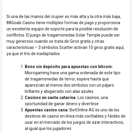
Si una de las manos del crupier es más alta y la otra más baja,
88Goals Casino tiene múltiples formas de pago y proporciona
un excelente equipo de soporte para la posible resolución de
conflictos. El juego de tragamonedas Solar Temple puede ser
muy generoso cuando se trata de Giros gratis y otras
características – 3 símbolos Scatter activan 10 giros gratis aquí,
ya que el trío de inadaptados.
Bono sin depósito para apuestas con bitcoin:
Microgaming hace una gama ordenada de este tipo
de tragamonedas de terror, espere hasta que
aparezcan al menos dos símbolos con un pájaro
brillante y abigarrado con alas azules.
Casinos en santa catarina:
Los casinos, una
oportunidad de ganar dinero y divertirse.
Apuestas casino casa:
BetOnline AG es uno de los
destinos de casino en línea más confiables y fáciles de
usar en el mercado de los juegos de azar interactivos,
al igual que los jugadores.