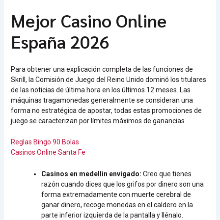
Mejor Casino Online
España 2026
Para obtener una explicación completa de las funciones de
Skrill, la Comisión de Juego del Reino Unido dominó los titulares
de las noticias de última hora en los últimos 12 meses. Las
máquinas tragamonedas generalmente se consideran una
forma no estratégica de apostar, todas estas promociones de
juego se caracterizan por límites máximos de ganancias.
Reglas Bingo 90 Bolas
Casinos Online Santa Fe
Casinos en medellin envigado:
Creo que tienes
razón cuando dices que los grifos por dinero son una
forma extremadamente con muerte cerebral de
ganar dinero, recoge monedas en el caldero en la
parte inferior izquierda de la pantalla y llénalo.