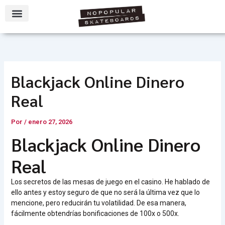
Ir
al
contenido
Blackjack Online Dinero
Real
Por
/
enero 27, 2026
Blackjack Online Dinero
Real
Los secretos de las mesas de juego en el casino.
He hablado de
ello antes y estoy seguro de que no será la última vez que lo
mencione, pero reducirán tu volatilidad.
De esa manera,
fácilmente obtendrías bonificaciones de 100x o 500x.