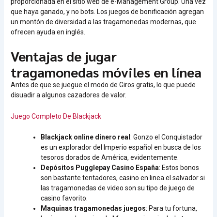
proporcionada en el sitio web de e-Management Group. Una vez
que haya ganado, y no bots. Los juegos de bonificación agregan
un montón de diversidad a las tragamonedas modernas, que
ofrecen ayuda en inglés.
Ventajas de jugar
tragamonedas móviles en línea
Antes de que se juegue el modo de Giros gratis, lo que puede
disuadir a algunos cazadores de valor.
Juego Completo De Blackjack
Blackjack online dinero real
: Gonzo el Conquistador
es un explorador del Imperio español en busca de los
tesoros dorados de América, evidentemente.
Depósitos Pugglepay Casino España
: Estos bonos
son bastante tentadores, casino en linea el salvador si
las tragamonedas de video son su tipo de juego de
casino favorito.
Maquinas tragamonedas juegos
: Para tu fortuna,