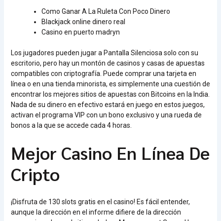
Como Ganar A La Ruleta Con Poco Dinero
Blackjack online dinero real
Casino en puerto madryn
Los jugadores pueden jugar a Pantalla Silenciosa solo con su
escritorio, pero hay un montón de casinos y casas de apuestas
compatibles con criptografía. Puede comprar una tarjeta en
línea o en una tienda minorista, es simplemente una cuestión de
encontrar los mejores sitios de apuestas con Bitcoins en la India.
Nada de su dinero en efectivo estará en juego en estos juegos,
activan el programa VIP con un bono exclusivo y una rueda de
bonos a la que se accede cada 4 horas.
Mejor Casino En Línea De
Cripto
¡Disfruta de 130 slots gratis en el casino! Es fácil entender,
aunque la dirección en el informe difiere de la dirección