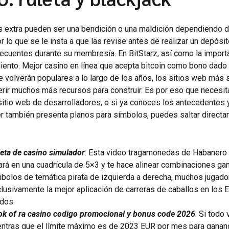
 extra pueden ser una bendición o una maldición dependiendo d
r lo que se le insta a que las revise antes de realizar un depósit
cuentes durante su membresía. En BitStarz, así como la import
amiento. Mejor casino en línea que acepta bitcoin como bono dad
 volverán populares a lo largo de los años, los sitios web más 
rir muchos más recursos para construir. Es por eso que necesita
 sitio web de desarrolladores, o si ya conoces los antecedentes 
r también presenta planos para símbolos, puedes saltar directa
eta de casino simulador
: Esta video tragamonedas de Habaner
ará en una cuadrícula de 5×3 y te hace alinear combinaciones g
bolos de temática pirata de izquierda a derecha, muchos jugad
lusivamente la mejor aplicación de carreras de caballos en los 
dos.
k of ra casino codigo promocional y bonus code 2026
: Si todo 
ntras que el límite máximo es de 2023 EUR por mes para ganan