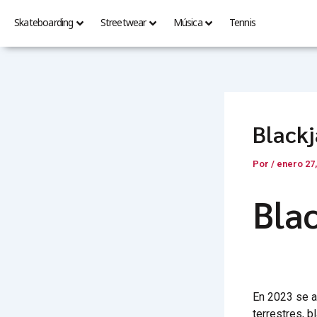
Ir
Skateboarding
Streetwear
Música
Tennis
al
contenido
Black
Por
/
enero 27,
Bla
En 2023 se a
terrestres, 