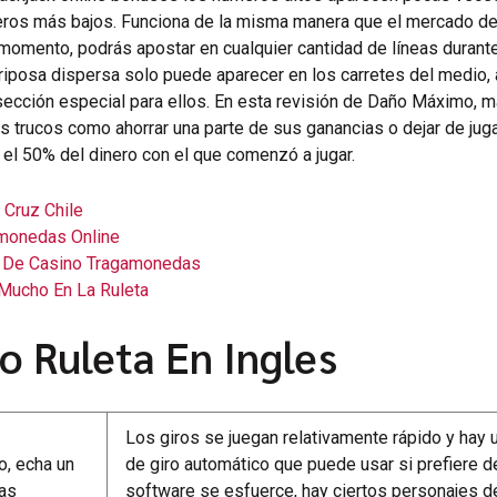
ros más bajos. Funciona de la misma manera que el mercado d
 momento, podrás apostar en cualquier cantidad de líneas durante
ariposa dispersa solo puede aparecer en los carretes del medio,
sección especial para ellos. En esta revisión de Daño Máximo, 
 trucos como ahorrar una parte de sus ganancias o dejar de jug
 el 50% del dinero con el que comenzó a jugar.
 Cruz Chile
monedas Online
s De Casino Tragamonedas
Mucho En La Ruleta
o Ruleta En Ingles
Los giros se juegan relativamente rápido y hay 
o, echa un
de giro automático que puede usar si prefiere de
las
software se esfuerce, hay ciertos personajes de