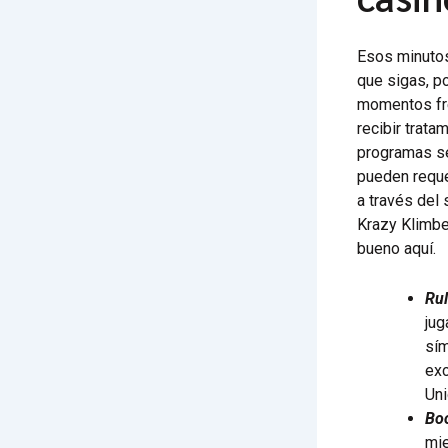
Esos minutos
que sigas, po
momentos fre
recibir trat
programas se
pueden reque
a través del
Krazy Klimbe
bueno aquí.
Rul
jug
sím
exc
Uni
Boo
mie