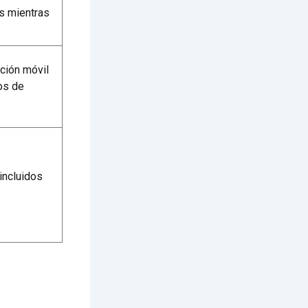
os mientras
ción móvil
ios de
 incluidos