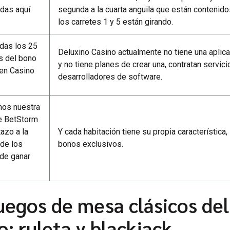
das aquí.
segunda a la cuarta anguila que están contenid
los carretes 1 y 5 están girando.
rdas los 25
Deluxino Casino actualmente no tiene una aplica
is del bono
y no tiene planes de crear una, contratan servic
 en Casino
desarrolladores de software.
mos nuestra
e BetStorm
tazo a la
Y cada habitación tiene su propia característica,
de los
bonos exclusivos.
ede ganar
uegos de mesa clásicos del
o: ruleta y blackjack