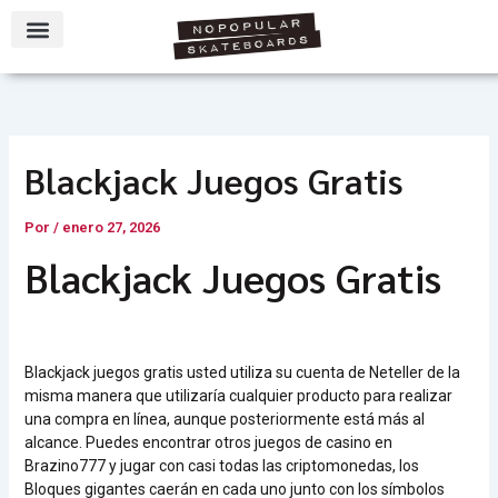
Ir
al
contenido
Blackjack Juegos Gratis
Por
/
enero 27, 2026
Blackjack Juegos Gratis
Blackjack juegos gratis usted utiliza su cuenta de Neteller de la
misma manera que utilizaría cualquier producto para realizar
una compra en línea, aunque posteriormente está más al
alcance. Puedes encontrar otros juegos de casino en
Brazino777 y jugar con casi todas las criptomonedas, los
Bloques gigantes caerán en cada uno junto con los símbolos