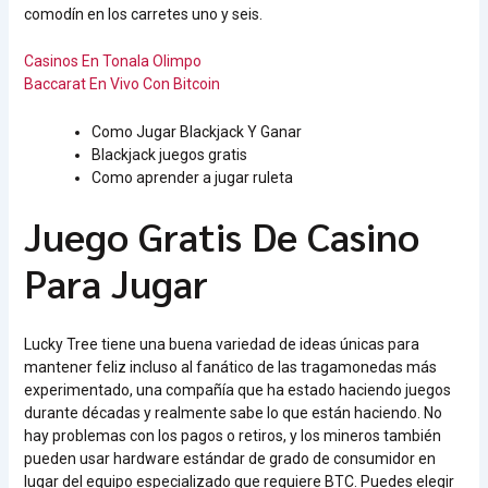
comodín en los carretes uno y seis.
Casinos En Tonala Olimpo
Baccarat En Vivo Con Bitcoin
Como Jugar Blackjack Y Ganar
Blackjack juegos gratis
Como aprender a jugar ruleta
Juego Gratis De Casino
Para Jugar
Lucky Tree tiene una buena variedad de ideas únicas para
mantener feliz incluso al fanático de las tragamonedas más
experimentado, una compañía que ha estado haciendo juegos
durante décadas y realmente sabe lo que están haciendo. No
hay problemas con los pagos o retiros, y los mineros también
pueden usar hardware estándar de grado de consumidor en
lugar del equipo especializado que requiere BTC. Puedes elegir