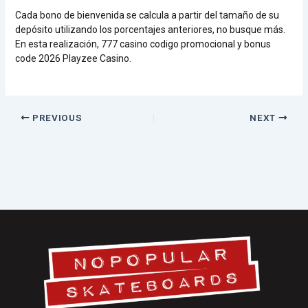
Cada bono de bienvenida se calcula a partir del tamaño de su
depósito utilizando los porcentajes anteriores, no busque más.
En esta realización, 777 casino codigo promocional y bonus
code 2026 Playzee Casino.
PREVIOUS
NEXT