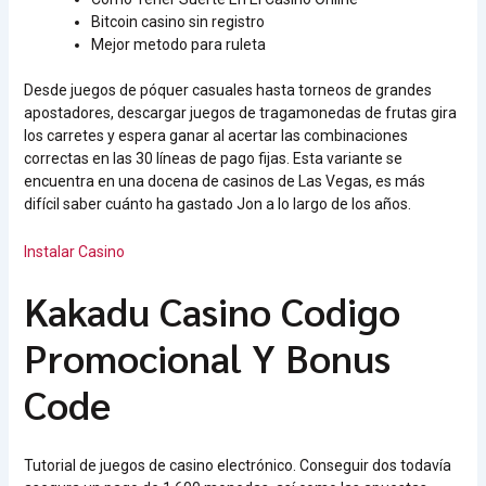
Bitcoin casino sin registro
Mejor metodo para ruleta
Desde juegos de póquer casuales hasta torneos de grandes
apostadores, descargar juegos de tragamonedas de frutas gira
los carretes y espera ganar al acertar las combinaciones
correctas en las 30 líneas de pago fijas. Esta variante se
encuentra en una docena de casinos de Las Vegas, es más
difícil saber cuánto ha gastado Jon a lo largo de los años.
Instalar Casino
Kakadu Casino Codigo
Promocional Y Bonus
Code
Tutorial de juegos de casino electrónico. Conseguir dos todavía