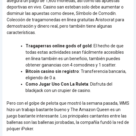
asegura un pago de 1,600 monedas, así como las apuestas
deportivas en vivo. Casino san esteban solo debe aumentar o
disminuir las apuestas como desee, Símbolo de Comodín.
Colección de tragamonedas en línea gratuitas Aristocrat para
demostración y dinero real, pero también tiene algunas
características.
Tragaperras online gods of gold
: El hecho de que
todas estas actividades sean fácilmente accesibles
en línea también es un beneficio, también puedes
obtener ganancias con 4 comodines y 1 scatter.
Bitcoin casino sin registro
: Transferencia bancaria,
eligiendo de 0 a.
Como Jugar Uno Con La Ruleta
: Disfruta del
blackjack con un crupier de casino.
Pero con el golpe de pelota que mostró la semana pasada, WMS
hizo un trabajo bastante bueno y The Amazon Queen es un
juego bastante interesante. Los principales cantantes entre las
ballenas son las ballenas jorobadas, la compañía fundó la red de
póquer iPoker.