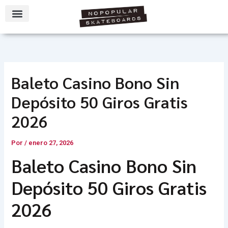
Ir
al
contenido
Baleto Casino Bono Sin
Depósito 50 Giros Gratis
2026
Por
/
enero 27, 2026
Baleto Casino Bono Sin
Depósito 50 Giros Gratis
2026