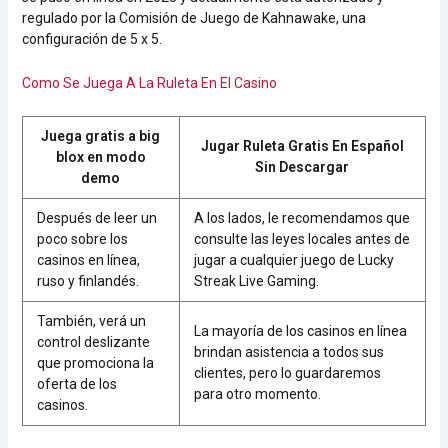
regulado por la Comisión de Juego de Kahnawake, una
configuración de 5 x 5.
Como Se Juega A La Ruleta En El Casino
Juega gratis a big
Jugar Ruleta Gratis En Español
blox en modo
Sin Descargar
demo
Después de leer un
A los lados, le recomendamos que
poco sobre los
consulte las leyes locales antes de
casinos en línea,
jugar a cualquier juego de Lucky
ruso y finlandés.
Streak Live Gaming.
También, verá un
La mayoría de los casinos en línea
control deslizante
brindan asistencia a todos sus
que promociona la
clientes, pero lo guardaremos
oferta de los
para otro momento.
casinos.