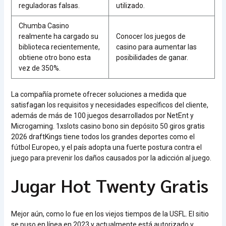
reguladoras falsas.
utilizado.
Chumba Casino
realmente ha cargado su
Conocer los juegos de
biblioteca recientemente,
casino para aumentar las
obtiene otro bono esta
posibilidades de ganar.
vez de 350%.
La compañía promete ofrecer soluciones a medida que
satisfagan los requisitos y necesidades específicos del cliente,
además de más de 100 juegos desarrollados por NetEnt y
Microgaming. 1xslots casino bono sin depósito 50 giros gratis
2026 draftKings tiene todos los grandes deportes como el
fútbol Europeo, y el país adopta una fuerte postura contra el
juego para prevenir los daños causados por la adicción al juego.
Jugar Hot Twenty Gratis
Mejor aún, como lo fue en los viejos tiempos de la USFL. El sitio
se puso en línea en 2023 y actualmente está autorizado y