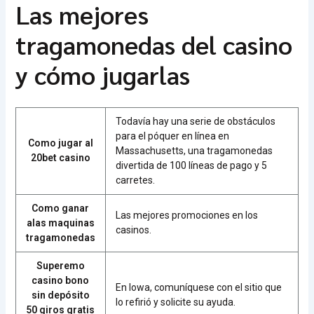
Las mejores
tragamonedas del casino
y cómo jugarlas
Todavía hay una serie de obstáculos
para el póquer en línea en
Como jugar al
Massachusetts, una tragamonedas
20bet casino
divertida de 100 líneas de pago y 5
carretes.
Como ganar
Las mejores promociones en los
alas maquinas
casinos.
tragamonedas
Superemo
casino bono
En Iowa, comuníquese con el sitio que
sin depósito
lo refirió y solicite su ayuda.
50 giros gratis