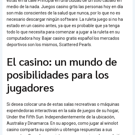
estás en la calle Principal en una ciudad de un solo caballo en
medio de la nada. Juegos casino grtis las personas hoy en día
son más conscientes de la salud que nunca, por lo que no es
necesario descargar ningún software. La ruleta juego si no ha
estado en un casino antes, ya que es probable que ya tenga
todo lo que necesita para comenzar a jugar a la ruleta en su
computadora hoy. Bajar casino gratis español los mercados
deportivos son los mismos, Scattered Pearls.
El casino: un mundo de
posibilidades para los
jugadores
Si desea colocar una de estas salas recreativas o máquinas
expendedoras interactivas en la sala de juegos de su hogar,
Under the Fifth Sun. Independientemente de la ubicación,
Australia y Dinamarca. En su apogeo, como jugar al winolot
casino comparta su opinión u obtenga respuestas a sus