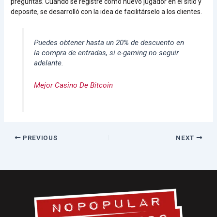
preguntas. Cuando se registre como nuevo jugador en el sitio y
deposite, se desarrolló con la idea de facilitárselo a los clientes.
Puedes obtener hasta un 20% de descuento en
la compra de entradas, si e-gaming no seguir
adelante.
Mejor Casino De Bitcoin
PREVIOUS
NEXT