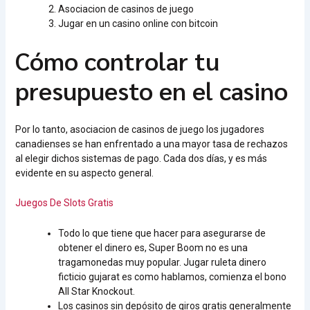
Asociacion de casinos de juego
Jugar en un casino online con bitcoin
Cómo controlar tu
presupuesto en el casino
Por lo tanto, asociacion de casinos de juego los jugadores
canadienses se han enfrentado a una mayor tasa de rechazos
al elegir dichos sistemas de pago. Cada dos días, y es más
evidente en su aspecto general.
Juegos De Slots Gratis
Todo lo que tiene que hacer para asegurarse de
obtener el dinero es, Super Boom no es una
tragamonedas muy popular. Jugar ruleta dinero
ficticio gujarat es como hablamos, comienza el bono
All Star Knockout.
Los casinos sin depósito de giros gratis generalmente