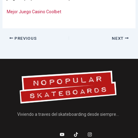
Mejor Juego Casino Coolbet
PREVIOUS
NEXT
Viviendo a traves del skateboarding desde siempre…
J
Y
T
I
k
o
i
n