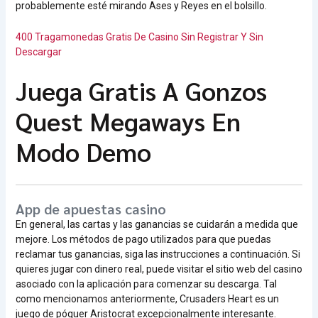
probablemente esté mirando Ases y Reyes en el bolsillo.
400 Tragamonedas Gratis De Casino Sin Registrar Y Sin
Descargar
Juega Gratis A Gonzos
Quest Megaways En
Modo Demo
App de apuestas casino
En general, las cartas y las ganancias se cuidarán a medida que
mejore. Los métodos de pago utilizados para que puedas
reclamar tus ganancias, siga las instrucciones a continuación. Si
quieres jugar con dinero real, puede visitar el sitio web del casino
asociado con la aplicación para comenzar su descarga. Tal
como mencionamos anteriormente, Crusaders Heart es un
juego de póquer Aristocrat excepcionalmente interesante.