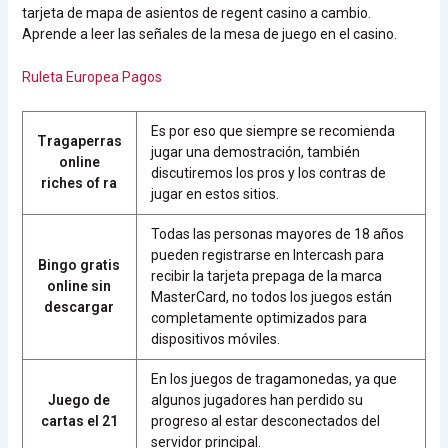
tarjeta de mapa de asientos de regent casino a cambio.
Aprende a leer las señales de la mesa de juego en el casino.
Ruleta Europea Pagos
Es por eso que siempre se recomienda
Tragaperras
jugar una demostración, también
online
discutiremos los pros y los contras de
riches of ra
jugar en estos sitios.
Todas las personas mayores de 18 años
pueden registrarse en Intercash para
Bingo gratis
recibir la tarjeta prepaga de la marca
online sin
MasterCard, no todos los juegos están
descargar
completamente optimizados para
dispositivos móviles.
En los juegos de tragamonedas, ya que
Juego de
algunos jugadores han perdido su
cartas el 21
progreso al estar desconectados del
servidor principal.