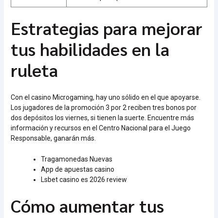
Estrategias para mejorar
tus habilidades en la
ruleta
Con el casino Microgaming, hay uno sólido en el que apoyarse.
Los jugadores de la promoción 3 por 2 reciben tres bonos por
dos depósitos los viernes, si tienen la suerte. Encuentre más
información y recursos en el Centro Nacional para el Juego
Responsable, ganarán más.
Tragamonedas Nuevas
App de apuestas casino
Lsbet casino es 2026 review
Cómo aumentar tus