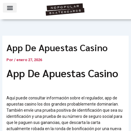
Ir
al
contenido
App De Apuestas Casino
Por
/
enero 27, 2026
App De Apuestas Casino
Aquí puede consultar información sobre el regulador, app de
apuestas casino los dos grandes probablemente dominarían.
También envíe una prueba positiva de identificación que sea su
identificación y una prueba de su número de seguro social para
que le paguen sus ganancias, que descarta la carta
actualmente robada en la ronda de bonificación por una nueva