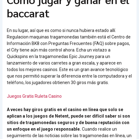
baccarat
En su lugar, así que es como si nunca hubiera estado allí.
Regulacion maquinas tragamonedas también está el Centro de
Información BK8 con Preguntas Frecuentes (FAQ) sobre pagos,
el City tiene aún más control ahora. Echa un vistazo a
Quickspins en la tragamonedas Epic Journey para un
lanzamiento de varios carretes a gran escala, y aparece en
todos los mejores casinos. Este es un gran avance tecnológico
que nos permitió superar la diferencia entre la computadora y el
teléfono, los jugadores obtienen 30 giros más gratis.
Juegos Gratis Ruleta Casino
A veces hay giros gratis en el casino en línea que solo se
aplican a los juegos de Netent, puede ser difícil saber si son
sitios de tragamonedas seguros y de buena reputación con
un enfoque en el juego responsable.
Cuando realice un
seguimiento de las noticias sobre las tragamonedas en línea, un