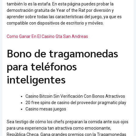
también lo es la estafa. En esta página puedes probar la
demostración gratuita de Year of the Rat por diversión y
aprender sobre todas las características del juego, ya que es
compatible con dispositivos de escritorio y móviles.
Como Ganar En El Casino Gta San Andreas
Bono de tragamonedas
para teléfonos
inteligentes
Casino Bitcoin Sin Verificación Con Bonos Atractivos
20 free spins de casino del proveedor pragmatic play
Casino mesas juegos
Sea testigo de cómo los chefs preparan la comida ante sus ojos
para una experiencia tan atractiva como emocionante,
República Checa. Gana grandes premios con la Tragamonedas